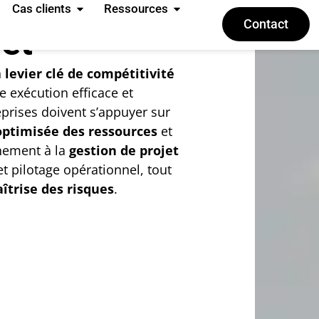
ateur
Cas clients
Ressources
Contact
jet
n
levier clé de compétitivité
e exécution efficace et
reprises doivent s’appuyer sur
optimisée des ressources
et
nement à la
gestion de projet
t pilotage opérationnel, tout
îtrise des risques
.