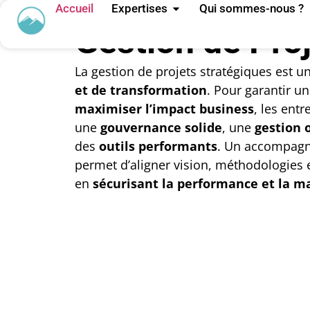
Change et Expérience Collabor
Accueil
Expertises
Qui sommes-nous ?
Gestion de Pro
La gestion de projets stratégiques est u
et de transformation
. Pour garantir un
maximiser l’impact business
, les ent
une
gouvernance solide
, une
gestion 
des
outils performants
. Un accompag
permet d’aligner vision, méthodologies e
en
sécurisant la performance et la ma