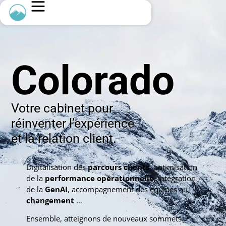
Colorado
Votre cabinet pour
réinventer l’expérience
et la relation client.
Digitalisation des
parcours
clients
, optimisation
de la
performance opérationnelle
, intégration
de la
GenAI
, accompagnement des équipes au
changement
…
Ensemble, atteignons de nouveaux sommets