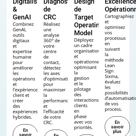
Digitalisation
Diagnostic
Design
Excellenc
&
de
de
Opérationn
Cartographiez
GenAI
CRC
Target
et
Combinez
Réalisez
Operating
optimisez
GenAI,
une
Model
vos
outils
analyse
processus
Déployez
digitaux
360° de
en
un cadre
et
votre
suivant
organisationnel
expertise
centre
la
et
humaine
de
méthode
opérationnel
pour
contact,
Lean
optimisant
améliorer
détectez
Sign
la
les
les axes
Sixma,
gestion
opérations
d’optimisation
évaluez
et le
et
pour
les
pilotage
l’expérience
maximiser
possibilités
des
client et
la
d’automatisati
interactions
créer
performance
de vos
clients
des
et
process.
en
expériences
l’efficacité
phase
hybrides.
de votre
avec vos
CRC.
En
savoir
priorités.
En
plus
savoir
En